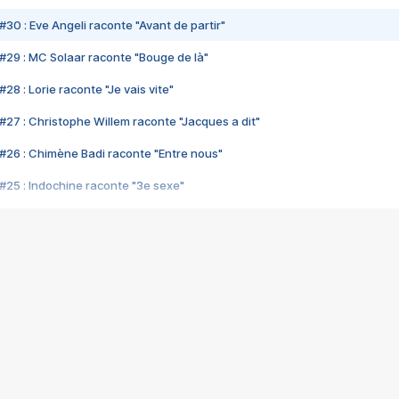
#30 : Eve Angeli raconte "Avant de partir"
#29 : MC Solaar raconte "Bouge de là"
28 : Lorie raconte "Je vais vite"
#27 : Christophe Willem raconte "Jacques a dit"
#26 : Chimène Badi raconte "Entre nous"
#25 : Indochine raconte "3e sexe"
#24 : Zaho raconte "C'est chelou"
#23 : Patrick Bruel raconte "Au café des délices"
#22 : Kyo raconte "Le chemin"
#21 : Nolwenn Leroy raconte "Cassé"
#20 : Patrick Hernandez raconte "Born to be alive"
#19 : Lorie raconte "Près de moi"