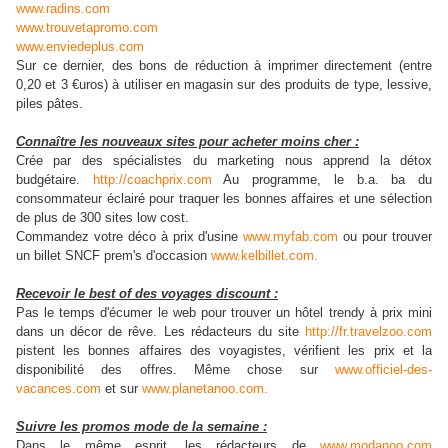
www.radins.com
www.trouvetapromo.com
www.enviedeplus.com
Sur ce dernier, des bons de réduction à imprimer directement (entre
0,20 et 3 €uros) à utiliser en magasin sur des produits de type, lessive,
piles pâtes.
Connaître les nouveaux sites pour acheter moins cher :
Crée par des spécialistes du marketing nous apprend la détox
budgétaire.
http://coachprix.com
Au programme, le b.a. ba du
consommateur éclairé pour traquer les bonnes affaires et une sélection
de plus de 300 sites low cost.
Commandez votre déco à prix d'usine
www.myfab.com
ou pour trouver
un billet SNCF prem's d'occasion
www.kelbillet.com.
Recevoir le best of des voyages discount :
Pas le temps d'écumer le web pour trouver un hôtel trendy à prix mini
dans un décor de rêve. Les rédacteurs du site
http://fr.travelzoo.com
pistent les bonnes affaires des voyagistes, vérifient les prix et la
disponibilité des offres. Même chose sur
www.officiel-des-
vacances.com
et sur
www.planetanoo.com.
Suivre les promos mode de la semaine :
Dans le même esprit, les rédacteurs de
www.modanoo.com