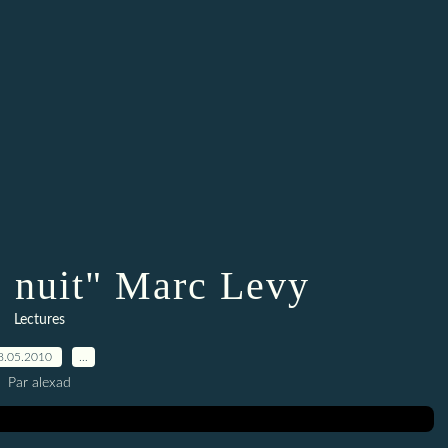
e nuit" Marc Levy
Lectures
8.05.2010
…
Par alexad